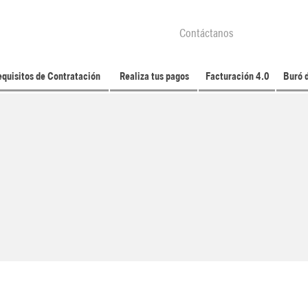
Contáctanos
quisitos de Contratación
Realiza tus pagos
Facturación 4.0
Buró 